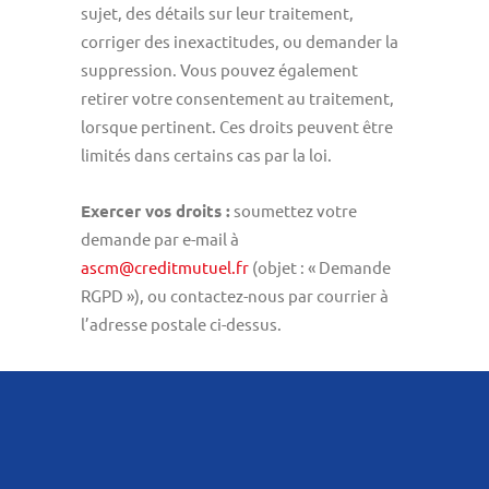
sujet, des détails sur leur traitement,
corriger des inexactitudes, ou demander la
suppression. Vous pouvez également
retirer votre consentement au traitement,
lorsque pertinent. Ces droits peuvent être
limités dans certains cas par la loi.
Exercer vos droits :
soumettez votre
demande par e-mail à
ascm@creditmutuel.fr
(objet : « Demande
RGPD »), ou contactez-nous par courrier à
l’adresse postale ci-dessus.