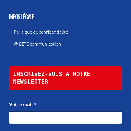
INFOS LÉGALE
Politique de confidentialité
@ BETC communication
INSCRIVEZ-VOUS A NOTRE 
NEWSLETTER
V
Votre mail
*
o
t
r
e
m