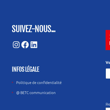
SUIVEZ-NOUS...
Instagram
Facebook
LinkedIn
V
Vo
o
t
INFOS LÉGALE
r
e
m
Politique de confidentialité
a
i
@ BETC communication
l
Re