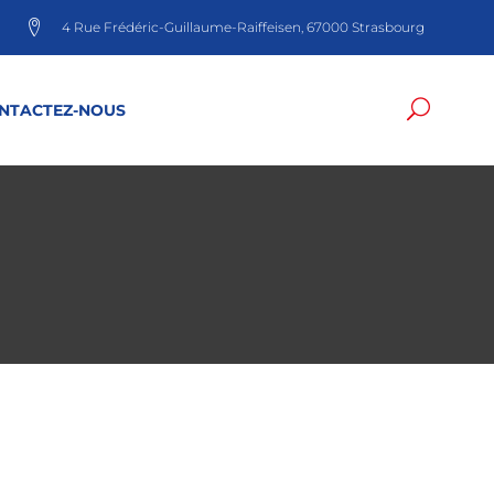
4 Rue Frédéric-Guillaume-Raiffeisen, 67000 Strasbourg
NTACTEZ-NOUS