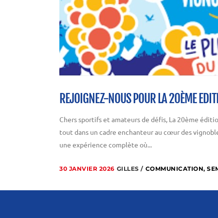
REJOIGNEZ-NOUS POUR LA 20ÈME EDIT
Chers sportifs et amateurs de défis, La 20ème éditio
tout dans un cadre enchanteur au cœur des vignobles
une expérience complète où...
30 JANVIER 2026
GILLES
COMMUNICATION
,
SE