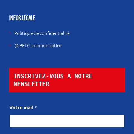
INFOS LÉGALE
Politique de confidentialité
@ BETC communication
INSCRIVEZ-VOUS A NOTRE 
NEWSLETTER
m
Votre mail
*
a
i
l
V
o