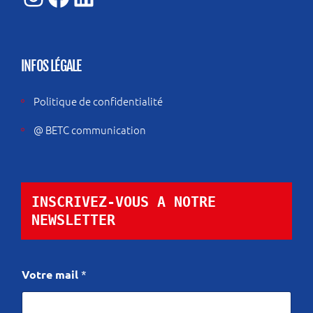
INFOS LÉGALE
Politique de confidentialité
@ BETC communication
INSCRIVEZ-VOUS A NOTRE 
NEWSLETTER
m
Votre mail
*
a
i
l